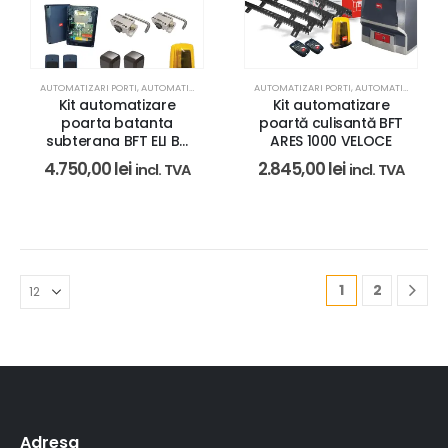
AUTOMATIZARI PORTI
,
AUTOMATIZARI PORTI BFT
AUTOMATIZARI PORTI
,
REZIDENTIAL
,
AUTOMATIZARI PORTI BFT
Kit automatizare
Kit automatizare
poarta batanta
poartă culisantă BFT
subterana BFT ELI BT
ARES 1000 VELOCE
A40 – 24V
4.750,00
lei
2.845,00
lei
incl. TVA
incl. TVA
1
2
Adresa