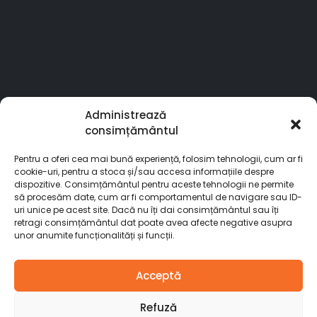
Administrează
consimțământul
Pentru a oferi cea mai bună experiență, folosim tehnologii, cum ar fi
cookie-uri, pentru a stoca și/sau accesa informațiile despre
dispozitive. Consimțământul pentru aceste tehnologii ne permite
să procesăm date, cum ar fi comportamentul de navigare sau ID-
uri unice pe acest site. Dacă nu îți dai consimțământul sau îți
retragi consimțământul dat poate avea afecte negative asupra
© Stardoors. 2025. All Rights Reserved
unor anumite funcționalități și funcții.
Acceptă
Refuză