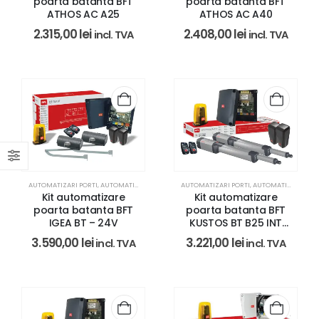
poarta batanta BFT
poarta batanta BFT
ATHOS AC A25
ATHOS AC A40
2.315,00
lei
2.408,00
lei
incl. TVA
incl. TVA
AUTOMATIZARI PORTI
,
AUTOMATIZARI PORTI BFT
AUTOMATIZARI PORTI
,
REZIDENTIAL
,
AUTOMATIZARI PORTI BFT
Kit automatizare
Kit automatizare
poarta batanta BFT
poarta batanta BFT
IGEA BT – 24V
KUSTOS BT B25 INT
NEW
3.590,00
lei
3.221,00
lei
incl. TVA
incl. TVA