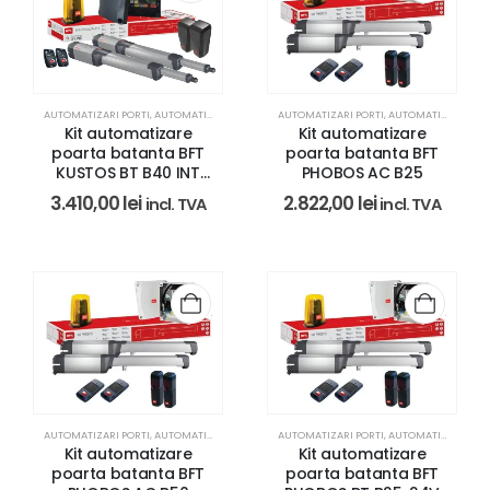
AUTOMATIZARI PORTI
,
AUTOMATIZARI PORTI BFT
AUTOMATIZARI PORTI
,
AUTOMATIZARI PORTI BFT
Kit automatizare
Kit automatizare
poarta batanta BFT
poarta batanta BFT
KUSTOS BT B40 INT
PHOBOS AC B25
NEW
3.410,00
lei
2.822,00
lei
incl. TVA
incl. TVA
AUTOMATIZARI PORTI
,
AUTOMATIZARI PORTI BFT
AUTOMATIZARI PORTI
,
REZIDENTIAL
,
AUTOMATIZARI PORTI BFT
Kit automatizare
Kit automatizare
poarta batanta BFT
poarta batanta BFT