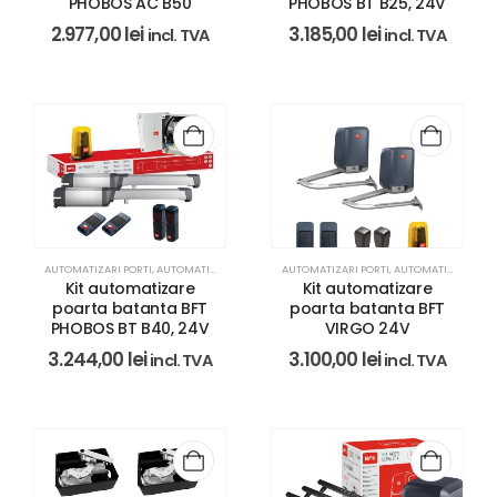
PHOBOS AC B50
PHOBOS BT B25, 24V
2.977,00
lei
3.185,00
lei
incl. TVA
incl. TVA
AUTOMATIZARI PORTI
,
AUTOMATIZARI PORTI BFT
AUTOMATIZARI PORTI
,
REZIDENTIAL
,
AUTOMATIZARI PORTI BFT
Kit automatizare
Kit automatizare
poarta batanta BFT
poarta batanta BFT
PHOBOS BT B40, 24V
VIRGO 24V
3.244,00
lei
3.100,00
lei
incl. TVA
incl. TVA