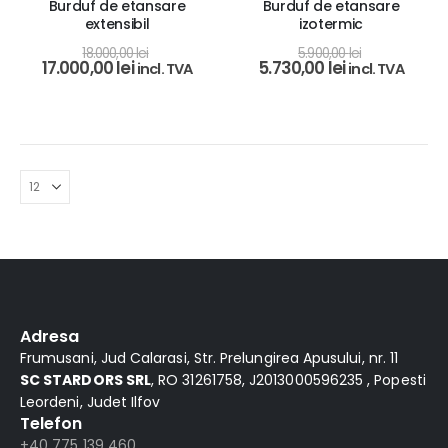
Burduf de etansare
Burduf de etansare
extensibil
izotermic
18.000,00
lei
5.900,00
lei
17.000,00
lei
5.730,00
lei
incl. TVA
incl. TVA
Adresa
Frumusani, Jud Calarasi, Str. Prelungirea Apusului, nr. 11
SC STARDORS SRL
, RO 31261758, J2013000596235 , Popesti
Leordeni, Judet Ilfov
Telefon
+40 775 139 460