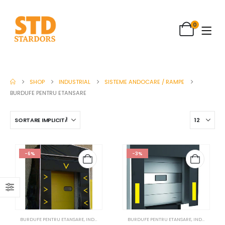
0
SHOP
INDUSTRIAL
SISTEME ANDOCARE / RAMPE
BURDUFE PENTRU ETANSARE
-6%
-3%
BURDUFE PENTRU ETANSARE
,
INDUSTRIAL
,
SISTEME ANDOCARE / RAMPE
BURDUFE PENTRU ETANSARE
,
INDUSTRIAL
,
S