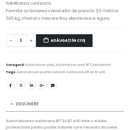
fiabilitatea conteaza.
Permite actionarea canaturilor de pana la 3,5 metri si
500 kg, oferind o miscare lina, silentioasa si sigura.
ADĂUGAȚI ÎN COȘ
Alternative:
Categorii:
Automatizari porti
,
Automatizari porti BFT
,
Rezidential
Tags:
automatizare poartă batantă subterană
,
bft eli bt a40
DESCRIERE
Automatizarea subterana BFT ELI BT A40 este o solutie
profesionala pentru portile batante care necesita discretie,