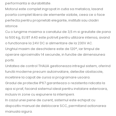
performanta si durabilitate.
Motorul este complet ingropat in cutia sa metalica, lasand
poarta complet libera de elemente vizibile, ceea ce o face
perfecta pentru proprietati elegante, institutii sau cladiri
istorice.
Cu o lungime maxima a canatului de 3,5 m si greutate de pana
la 500 kg, ELI BT A40 este potrivit pentru utilizare intensa, avand
o functionare la 24V DC si alimentare de la 230V AC.
Unghiul maxim de deschidere este de 120°, iar timpul de
operare aproximativ 14 secunde, in functie de dimensiunea
portii.
Unitatea de control THALIA gestioneaza intregul sistem, oferind
functii moderne precum autoinvatare, detectie obstacole,
incetinire la capat de cursa si programare usoara.
Gradul de protectie IP67 garanteaza o rezistenta ridicata la
apa si praf, facand sistemul ideal pentru instalare exterioara,
inclusiv in zone cu expunere la intemperii.
In cazul unei pene de curent, sistemul este echipat cu
dispozitiv manual de deblocare SCC, permitand actionarea
manuala sigura.