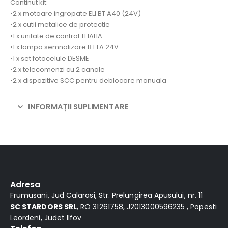
Continut kit:
•2 x motoare ingropate ELI BT A40 (24V)
•2 x cutii metalice de protectie
•1 x unitate de control THALIA
•1 x lampa semnalizare B LTA 24V
•1 x set fotocelule DESME
•2 x telecomenzi cu 2 canale
•2 x dispozitive SCC pentru deblocare manuala
INFORMAȚII SUPLIMENTARE
Alternative:
Adresa
Frumusani, Jud Calarasi, Str. Prelungirea Apusului, nr. 11
SC STARDORS SRL
, RO 31261758, J2013000596235 , Popesti
Leordeni, Judet Ilfov