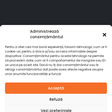
Administrează
consimțământul
Pentru a oferi cea mai bună experiență, folosim tehnologii, cum ar fi
cookie-uri, pentru a stoca și/sau accesa informațiile despre
dispozitive. Consimțământul pentru aceste tehnologii ne permite
© Stardoors. 2025. All Rights Reserved
să procesăm date, cum ar fi comportamentul de navigare sau ID-
uri unice pe acest site. Dacă nu îți dai consimțământul sau îți
retragi consimțământul dat poate avea afecte negative asupra
unor anumite funcționalități și funcții.
Acceptă
Refuză
Vezi preferințele