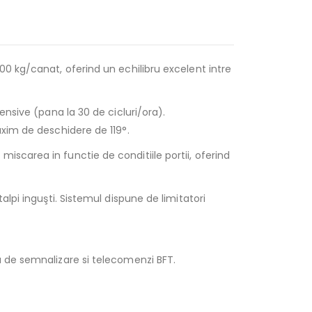
00 kg/canat, oferind un echilibru excelent intre
ensive (pana la 30 de cicluri/ora).
axim de deschidere de 119°.
scarea in functie de conditiile portii, oferind
lpi inguşti. Sistemul dispune de limitatori
a de semnalizare si telecomenzi BFT.