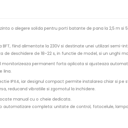
nta o alegere solida pentru porti batante de pana la 2,5 m si 5
T, fiind alimentate la 230V si destinate unei utilizari semi-int
za de deschidere de 18–22 s, in functie de model, si un unghi m
 monitorizeaza permanent forta aplicata si ajusteaza automat mi
 lina.
tie IPX4, iar designul compact permite instalarea chiar si pe sta
sa, reducand vibratiile si zgomotul la inchidere.
blocate manual cu o cheie dedicata.
 o automatizare completa: unitate de control, fotocelule, lamp