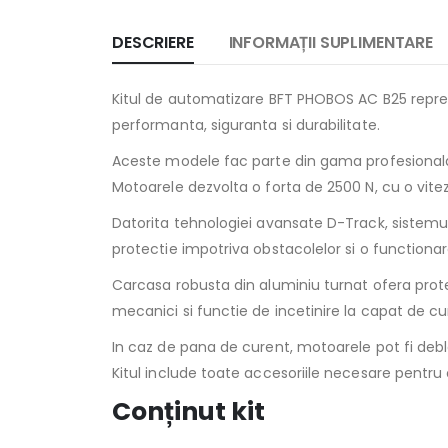
DESCRIERE
INFORMAȚII SUPLIMENTARE
Kitul de automatizare BFT PHOBOS AC B25 reprezi
performanta, siguranta si durabilitate.
Aceste modele fac parte din gama profesionala BF
Motoarele dezvolta o forta de 2500 N, cu o vite
Datorita tehnologiei avansate D-Track, sistemul
protectie impotriva obstacolelor si o functionare
Carcasa robusta din aluminiu turnat ofera protec
mecanici si functie de incetinire la capat de cur
In caz de pana de curent, motoarele pot fi de
Kitul include toate accesoriile necesare pentru
Conținut kit