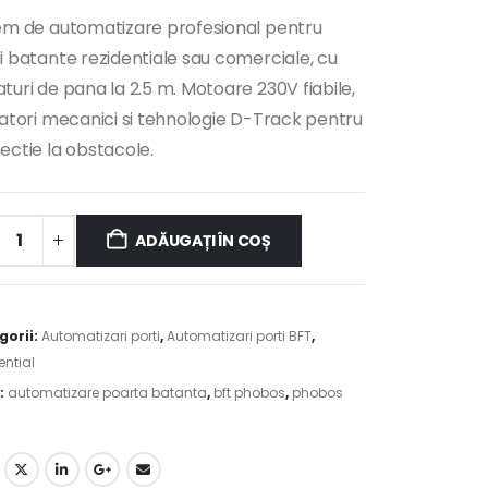
em de automatizare profesional pentru
i batante rezidentiale sau comerciale, cu
turi de pana la 2.5 m. Motoare 230V fiabile,
tatori mecanici si tehnologie D-Track pentru
ectie la obstacole.
ADĂUGAȚI ÎN COȘ
native:
gorii:
Automatizari porti
,
Automatizari porti BFT
,
ential
:
automatizare poarta batanta
,
bft phobos
,
phobos