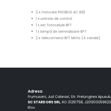
2 x motoare PHOBOS AC B25
1 x unitate de control
1 x set fotocelule BFT
1 x lampă de semnalizare BFT
2 x telecomenzi BFT Mitto (4 canale)
Alternative:
Adresa
Frumusani, Jud Calarasi, Str. Prelungirea Apusului,
SC STARDORS SRL
, RO 31261758, J2013000596235
Ilfov