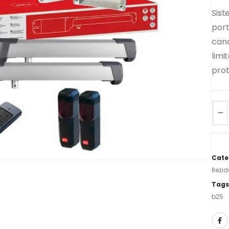
Sist
port
cana
limi
prot
Alter
Cate
Rezid
Tags
b25