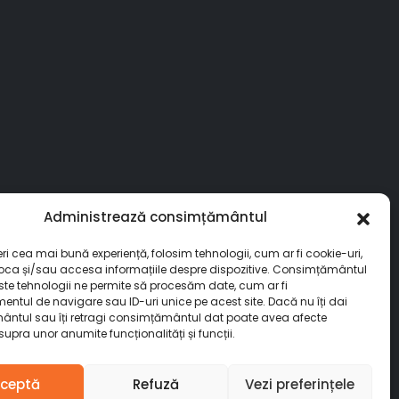
Administrează consimțământul
eri cea mai bună experiență, folosim tehnologii, cum ar fi cookie-uri,
toca și/sau accesa informațiile despre dispozitive. Consimțământul
ste tehnologii ne permite să procesăm date, cum ar fi
ntul de navigare sau ID-uri unice pe acest site. Dacă nu îți dai
ntul sau îți retragi consimțământul dat poate avea afecte
upra unor anumite funcționalități și funcții.
ceptă
Refuză
Vezi preferințele