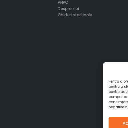
ANPC
Despre noi
Ghiduri si articole
Pentru a of
pentru a s
pentru ace
comportame
consimțămâ
negative as
Ac