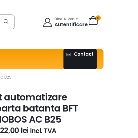
0
Bine Ai Venit!
Autentificare
Contact
AC B25
t automatizare
arta batanta BFT
HOBOS AC B25
822,00
lei
incl. TVA