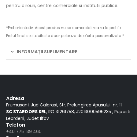
pentru birouri, centre comerciale si institutii publice.
*Pret orientativ. Acest produs nu se comercializeaza la pret fix.
Pretul final se stabileste doar pe baza de oferta personalizata.*
INFORMAȚII SUPLIMENTARE
Alternative:
Adresa
Frumusani, Jud Calarasi, Str. Prelungirea Apusului, nr. 11
SC STARDORS SRL
, RO 31261758, J2013000596235 , Popesti
Leordeni, Judet Ilfov
Telefon
+40 775 139 460