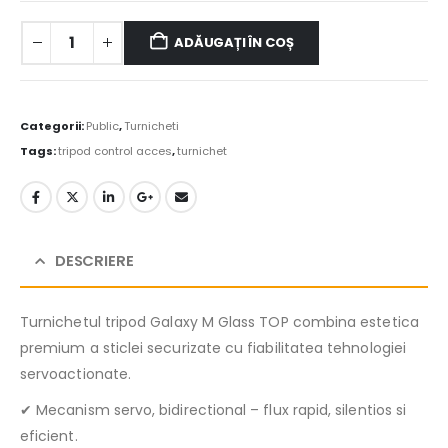
ADĂUGAȚI ÎN COȘ
Alternative:
Categorii:
Public
,
Turnicheti
Tags:
tripod control acces
,
turnichet
DESCRIERE
Turnichetul tripod Galaxy M Glass TOP combina estetica
premium a sticlei securizate cu fiabilitatea tehnologiei
servoactionate.
✔ Mecanism servo, bidirectional – flux rapid, silentios si
eficient.