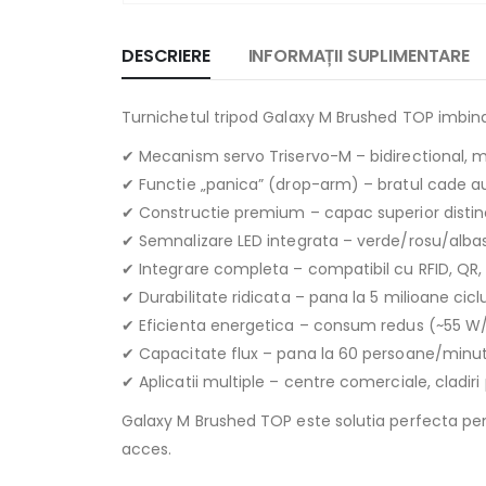
DESCRIERE
INFORMAȚII SUPLIMENTARE
Turnichetul tripod Galaxy M Brushed TOP imbina 
✔ Mecanism servo Triservo-M – bidirectional, moto
✔ Functie „panica” (drop-arm) – bratul cade a
✔ Constructie premium – capac superior distinct
✔ Semnalizare LED integrata – verde/rosu/albast
✔ Integrare completa – compatibil cu RFID, QR, 
✔ Durabilitate ridicata – pana la 5 milioane ciclu
✔ Eficienta energetica – consum redus (~55 W
✔ Capacitate flux – pana la 60 persoane/minut
✔ Aplicatii multiple – centre comerciale, cladiri 
Galaxy M Brushed TOP este solutia perfecta pent
acces.