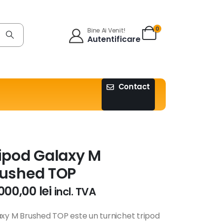
0
Bine Ai Venit!
Autentificare
Contact
ipod Galaxy M
rushed TOP
.000,00
lei
incl. TVA
xy M Brushed TOP este un turnichet tripod