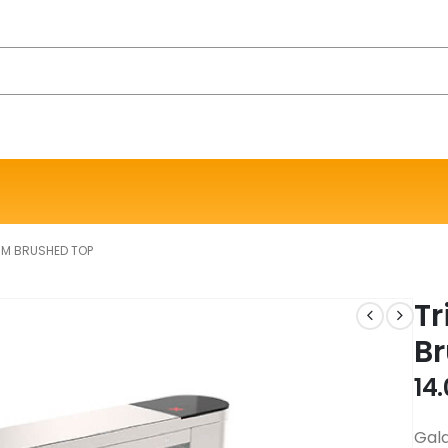
 M BRUSHED TOP
Tr
B
14
Gala