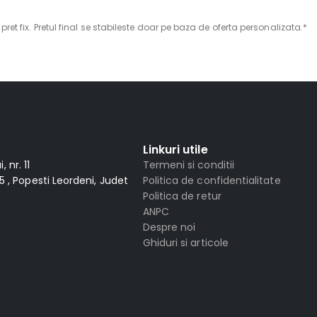
ret fix. Pretul final se stabileste doar pe baza de oferta personalizata.*
Linkuri utile
 nr. 11
Termeni si conditii
 , Popesti Leordeni, Judet
Politica de confidentialitate
Politica de retur
ANPC
Despre noi
Ghiduri si articole