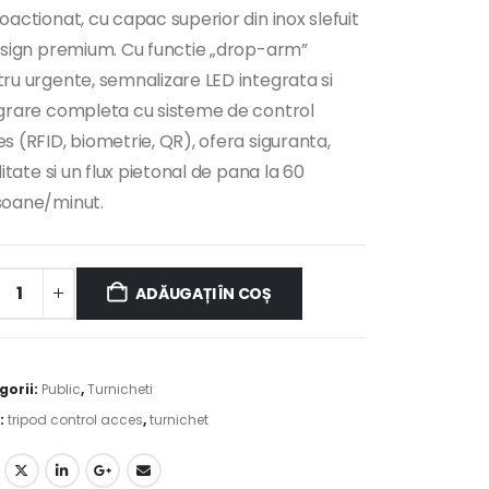
oactionat, cu capac superior din inox slefuit
esign premium. Cu functie „drop-arm”
ru urgente, semnalizare LED integrata si
grare completa cu sisteme de control
s (RFID, biometrie, QR), ofera siguranta,
ilitate si un flux pietonal de pana la 60
soane/minut.
ADĂUGAȚI ÎN COȘ
native:
gorii:
Public
,
Turnicheti
:
tripod control acces
,
turnichet