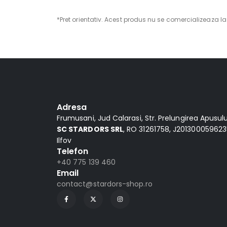
*Pret orientativ. Acest produs nu se comercializeaza la p
Alternative:
Adresa
Frumusani, Jud Calarasi, Str. Prelungirea Apusului,
SC STARDORS SRL
, RO 31261758, J2013000596235
Ilfov
Telefon
+40 775 139 460
Email
contact@stardors-shop.ro