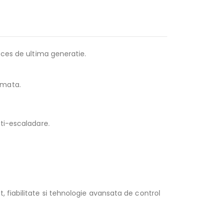
cces de ultima generatie.
omata.
nti-escaladare.
 fiabilitate si tehnologie avansata de control