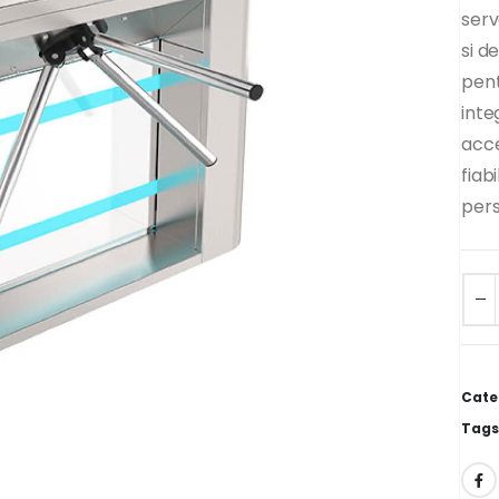
serv
si d
pent
inte
acce
fiab
per
Alter
Cate
Tags