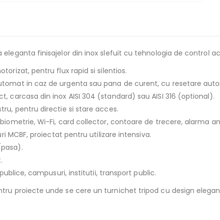
eleganta finisajelor din inox slefuit cu tehnologia de control a
rizat, pentru flux rapid si silentios.
utomat in caz de urgenta sau pana de curent, cu resetare aut
, carcasa din inox AISI 304 (standard) sau AISI 316 (optional).
ru, pentru directie si stare acces.
biometrie, Wi-Fi, card collector, contoare de trecere, alarma a
ri MCBF, proiectat pentru utilizare intensiva.
/pasa).
.
publice, campusuri, institutii, transport public.
ru proiecte unde se cere un turnichet tripod cu design elegant,