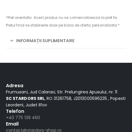
*Pret orientativ. Acest produs nu se comercializeaza la pret fix.
Pretul final se stabileste doar pe baza de oferta personalizata.*
INFORMAȚII SUPLIMENTARE
Alternative:
Adresa
Frumusani, Jud Calarasi, Str. Prelungirea Apusului, nr. 11
SC STARDORS SRL
, RO 31261758, J2013000596235 , Popesti
Leordeni, Judet Ilfov
Telefon
+40 775 139 460
Email
contact@stardors-shop.ro