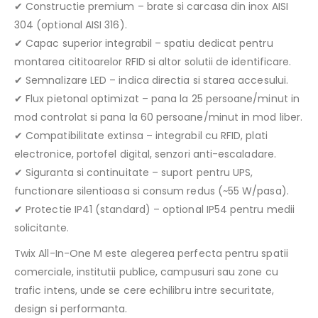
✔ Constructie premium – brate si carcasa din inox AISI
304 (optional AISI 316).
✔ Capac superior integrabil – spatiu dedicat pentru
montarea cititoarelor RFID si altor solutii de identificare.
✔ Semnalizare LED – indica directia si starea accesului.
✔ Flux pietonal optimizat – pana la 25 persoane/minut in
mod controlat si pana la 60 persoane/minut in mod liber.
✔ Compatibilitate extinsa – integrabil cu RFID, plati
electronice, portofel digital, senzori anti-escaladare.
✔ Siguranta si continuitate – suport pentru UPS,
functionare silentioasa si consum redus (~55 W/pasa).
✔ Protectie IP41 (standard) – optional IP54 pentru medii
solicitante.
Twix All-In-One M este alegerea perfecta pentru spatii
comerciale, institutii publice, campusuri sau zone cu
trafic intens, unde se cere echilibru intre securitate,
design si performanta.