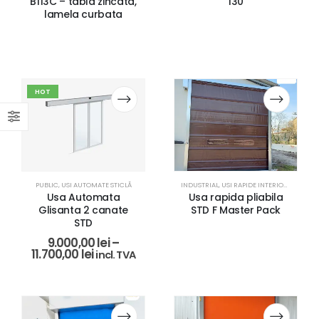
B113C – tabla zincata,
130
lamela curbata
HOT
PUBLIC
,
USI AUTOMATE STICLĂ
INDUSTRIAL
,
USI RAPIDE INTERIOR / EXTERIOR
Usa Automata
Usa rapida pliabila
Glisanta 2 canate
STD F Master Pack
STD
9.000,00
lei
–
11.700,00
lei
incl. TVA