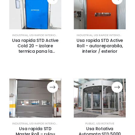
INDUSTRIAL
,
USI RAPIDE INTERIOR / EXTERIOR
INDUSTRIAL
,
USI RAPIDE INTERIOR / EXTERIOR
Usa rapida STD Active
Usa rapida STD Active
Cold 20 – izolare
Roll – autoreparabila,
termica pana la
interior / exterior
-22°C, dubla cortina,
utilizare industriala
INDUSTRIAL
,
USI RAPIDE INTERIOR / EXTERIOR
PUBLIC
,
USI ROTATIVE
Usa rapida STD
Usa Rotativa
Master Roll – rulou
Automata STD 5000