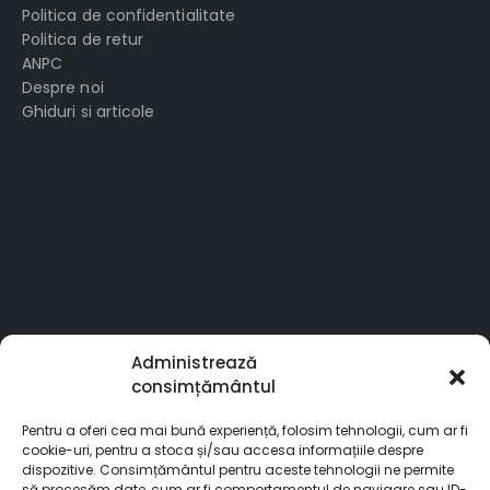
Politica de confidentialitate
Politica de retur
ANPC
Despre noi
Ghiduri si articole
Administrează
consimțământul
Pentru a oferi cea mai bună experiență, folosim tehnologii, cum ar fi
cookie-uri, pentru a stoca și/sau accesa informațiile despre
dispozitive. Consimțământul pentru aceste tehnologii ne permite
să procesăm date, cum ar fi comportamentul de navigare sau ID-