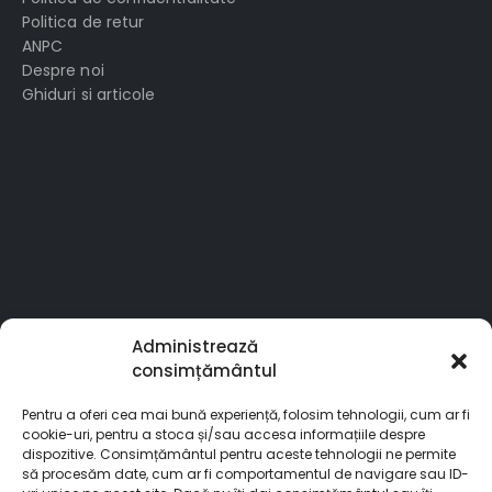
Politica de retur
ANPC
Despre noi
Ghiduri si articole
Administrează
consimțământul
Pentru a oferi cea mai bună experiență, folosim tehnologii, cum ar fi
cookie-uri, pentru a stoca și/sau accesa informațiile despre
dispozitive. Consimțământul pentru aceste tehnologii ne permite
să procesăm date, cum ar fi comportamentul de navigare sau ID-