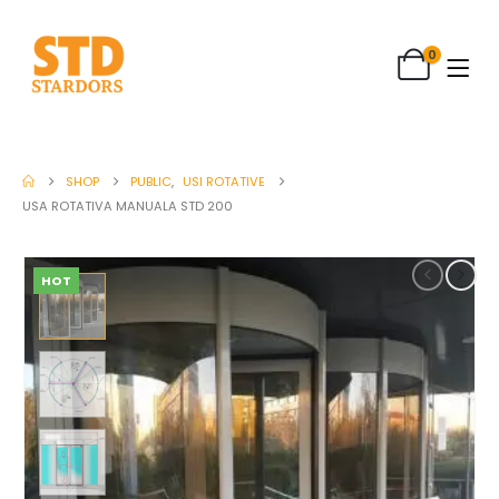
0
SHOP
PUBLIC
,
USI ROTATIVE
USA ROTATIVA MANUALA STD 200
HOT