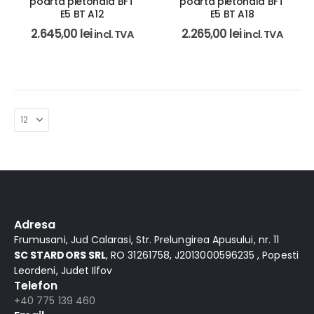
poarta pietonala BFT
poarta pietonala BFT
E5 BT A12
E5 BT A18
2.645,00
lei
2.265,00
lei
incl. TVA
incl. TVA
Adresa
Frumusani, Jud Calarasi, Str. Prelungirea Apusului, nr. 11
SC STARDORS SRL
, RO 31261758, J2013000596235 , Popesti
Leordeni, Judet Ilfov
Telefon
+40 775 139 460