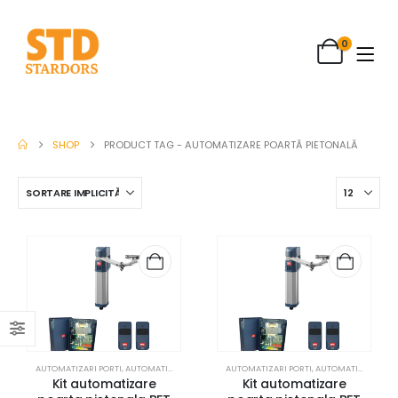
0
SHOP
PRODUCT TAG -
AUTOMATIZARE POARTĂ PIETONALĂ
AUTOMATIZARI PORTI
,
AUTOMATIZARI PORTI BFT
AUTOMATIZARI PORTI
,
REZIDENTIAL
,
AUTOMATIZARI PORTI BFT
Kit automatizare
Kit automatizare