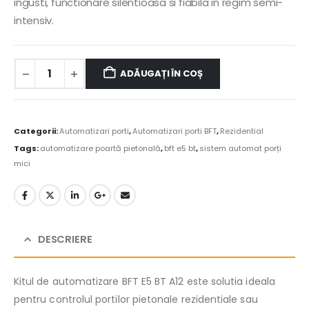
ingusti, functionare silentioasa si fiabila in regim semi-
intensiv.
ADĂUGAȚI ÎN COȘ
Alternative:
Categorii:
Automatizari porti
,
Automatizari porti BFT
,
Rezidential
Tags:
automatizare poartă pietonală
,
bft e5 bt
,
sistem automat porți
mici
DESCRIERE
Kitul de automatizare BFT E5 BT A12 este solutia ideala
pentru controlul portilor pietonale rezidentiale sau