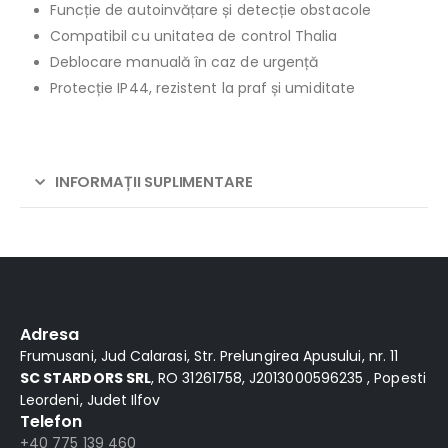
Funcție de autoinvățare și detecție obstacole
Compatibil cu unitatea de control Thalia
Deblocare manuală în caz de urgență
Protecție IP44, rezistent la praf și umiditate
INFORMAȚII SUPLIMENTARE
Alternative:
Adresa
Frumusani, Jud Calarasi, Str. Prelungirea Apusului, nr. 11
SC STARDORS SRL
, RO 31261758, J2013000596235 , Popesti
Leordeni, Judet Ilfov
Telefon
+40 775 139 460