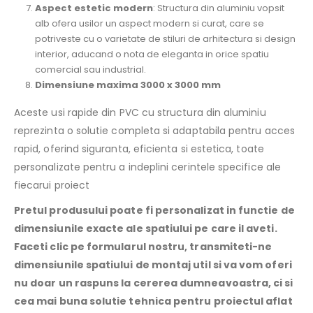
Aspect estetic modern
: Structura din aluminiu vopsit
alb ofera usilor un aspect modern si curat, care se
potriveste cu o varietate de stiluri de arhitectura si design
interior, aducand o nota de eleganta in orice spatiu
comercial sau industrial.
Dimensiune maxima 3000 x 3000 mm
Aceste usi rapide din PVC cu structura din aluminiu
reprezinta o solutie completa si adaptabila pentru acces
rapid, oferind siguranta, eficienta si estetica, toate
personalizate pentru a indeplini cerintele specifice ale
fiecarui proiect
Pretul produsului poate fi personalizat in functie de
dimensiunile exacte ale spatiului pe care il aveti.
Faceti clic pe formularul nostru, transmiteti-ne
dimensiunile spatiului de montaj util si va vom oferi
nu doar un raspuns la cererea dumneavoastra, ci si
cea mai buna solutie tehnica pentru proiectul aflat