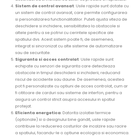
Sistem de control avansat
: Usile rapide sunt dotate cu
un sistem de control avansat, care permite configurarea
si personalizarea functionalitatilor. Puteti ajusta viteza de
deschidere si inchidere, sensibilitatea la obstacole si
altele pentru a se potrivi cu cerintele specifice ale
spatiului dvs. Acest sistem poate fi, de asemenea,
integrat si sincronizat cu alte sisteme de automatizare
sau de securitate.
Siguranta si acces controlat
: Usile rapide sunt
echipate cu senzori de siguranta care detecteaza
obstacole in timpul deschiderii si inchiderii, reducand
riscul de accidente sau daune. De asemenea, acestea
pot fi personalizate cu optiuni de acces controlat, cum ar
fi cititoare de carduri sau sisteme de interfon, pentru a
asigura un control strict asupra accesului in spatiul
protejat.
Eficienta energetica
: Datorita izolatiei termice
(optionale) si a designului bine gandit, usile rapide
contribuie la reducerea costurilor de incalzire sau racire
a spatiului, facandu-le o optiune ecologica si economica.