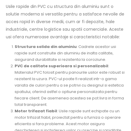
Usile rapide din PVC cu structura din aluminiu sunt o
solutie moderna si versatila pentru a satisface nevoile de
acces rapid in diverse medii, cum ar fi depozite, hale
industriale, centre logistice sau spatii comerciale. Aceste
usi ofera numeroase avantaje si caracteristici notabile:
Structura solida din aluminiu
: Cadrele acestor usi
rapide sunt construite din aluminiu de inalta calitate,
asigurand durabilitate si rezistenta la coroziune.
PVC de calitate superioara si personalizabil
:
Materialul PVC folosit pentru panourile usilor este robust si
rezistent la uzura. PVC-ul poate fi realizat intr-o gama
variata de culori pentru a se potrivi cu designul si estetica
spatiului, oferind astfel o optiune personalizata pentru
fiecare client. De asemenea acestea se pot livra in forma
total transparent.
Motor trifazat fiabil
: Usile rapide sunt echipate cu un
motor trifazat fiabil, proiectat pentru a furniza o operare
eficienta si fara probleme. Acest motor asigura
deschiderea si inchiderea usilor cu precizie si rapiditate.