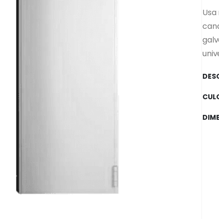
Usa 
cana
galv
univ
DES
CUL
DIM