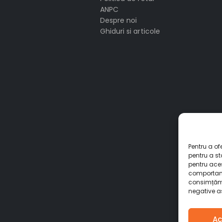
ANPC
Despre noi
Ghiduri si articole
Pentru a of
pentru a s
pentru ace
comportame
consimțămâ
negative as
Ac