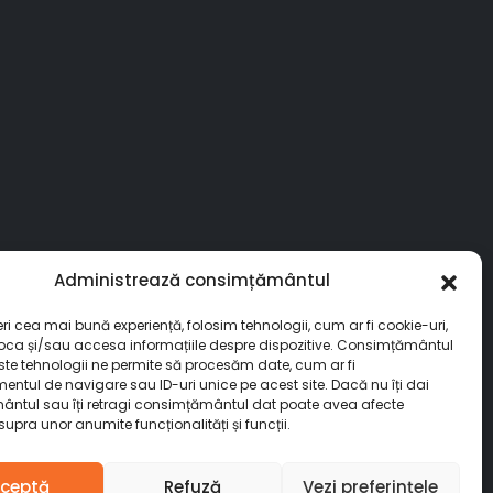
Administrează consimțământul
eri cea mai bună experiență, folosim tehnologii, cum ar fi cookie-uri,
toca și/sau accesa informațiile despre dispozitive. Consimțământul
ste tehnologii ne permite să procesăm date, cum ar fi
ntul de navigare sau ID-uri unice pe acest site. Dacă nu îți dai
ntul sau îți retragi consimțământul dat poate avea afecte
upra unor anumite funcționalități și funcții.
ceptă
Refuză
Vezi preferințele