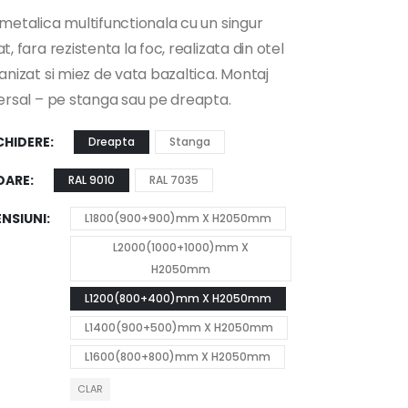
metalica multifunctionala cu un singur
t, fara rezistenta la foc, realizata din otel
anizat si miez de vata bazaltica. Montaj
ersal – pe stanga sau pe dreapta.
CHIDERE
Dreapta
Stanga
OARE
RAL 9010
RAL 7035
ENSIUNI
L1800(900+900)mm X H2050mm
L2000(1000+1000)mm X
H2050mm
L1200(800+400)mm X H2050mm
L1400(900+500)mm X H2050mm
L1600(800+800)mm X H2050mm
CLAR