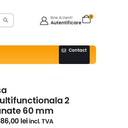
0
Bine Ai Venit!
Autentificare
Contact
sa
ltifunctionala 2
anate 60 mm
486,00
lei
incl. TVA