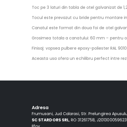
Toc pe 3 laturi din tabla de otel galvanizat de 
Tocul este prevazut cu bride pentru montare in z
Canatul este format din doua foi de otel galvan
Grosimea totala a canatului: 60 mm – pentru o b
Finisaj: vopsea pulbere epoxy-poliester RAL 9010
Aceasta usa ofera un echilibru perfect intre rezi
Alternative:
Adresa
Frumusani, Jud Calarasi, Str. Prelungirea Apusului,
SC STARDORS SRL
, RO 31261758, J2013000596235
Ilfov