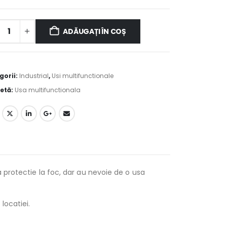
ADĂUGAȚI ÎN COȘ
native:
gorii:
Industrial
,
Usi multifunctionale
hetă:
Usa multifunctionala
 protectie la foc, dar au nevoie de o usa
locatiei.