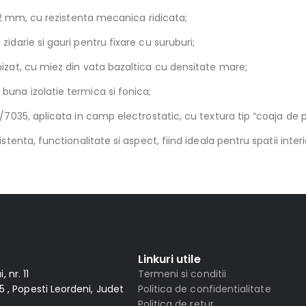
1,2 mm, cu rezistenta mecanica ridicata;
idarie si gauri pentru fixare cu suruburi;
izat, cu miez din vata bazaltica cu densitate mare;
una izolatie termica si fonica;
/7035, aplicata in camp electrostatic, cu textura tip “coaja de po
stenta, functionalitate si aspect, fiind ideala pentru spatii inte
Linkuri utile
 nr. 11
Termeni si conditii
 , Popesti Leordeni, Judet
Politica de confidentialitate
Politica de retur