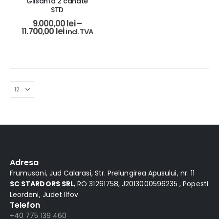
Glisanta 2 canate
STD
9.000,00
lei
–
11.700,00
lei
incl. TVA
Adresa
Frumusani, Jud Calarasi, Str. Prelungirea Apusului, nr. 11
SC STARDORS SRL
, RO 31261758, J2013000596235 , Popesti
Leordeni, Judet Ilfov
Telefon
+40 775 139 460