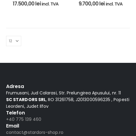
17.500,00
lei
9.700,00
lei
incl. TVA
incl. TVA
Adresa
Frumusani, Jud Calarasi, Str. Prelungirea Apusului, nr. 11
SC STARDORS SRL
, RO 31261758, J2013000596235 , Popesti
Leordeni, Judet Ilfov
Telefon
+40 775 139 460
Email
contact@stardors-shop.ro