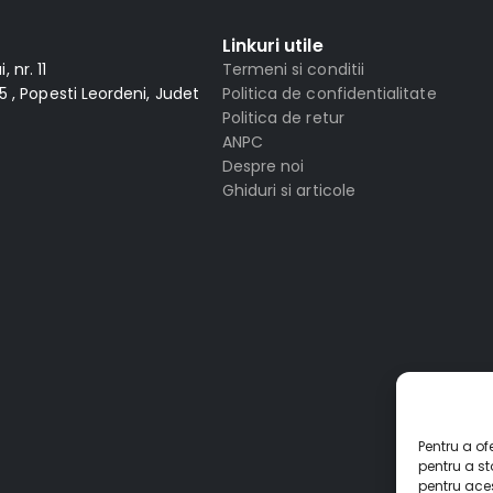
Linkuri utile
 nr. 11
Termeni si conditii
 , Popesti Leordeni, Judet
Politica de confidentialitate
Politica de retur
ANPC
Despre noi
Ghiduri si articole
Pentru a of
pentru a s
pentru ace