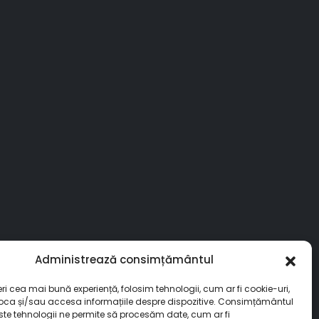
Administrează consimțământul
eri cea mai bună experiență, folosim tehnologii, cum ar fi cookie-uri,
toca și/sau accesa informațiile despre dispozitive. Consimțământul
ste tehnologii ne permite să procesăm date, cum ar fi