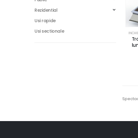
Rezidential
Usi rapide
Usi sectionale
INCHI
Tr
lu
Spectac