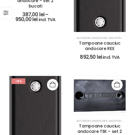
andocare – set 2
bucati
387,00
lei
–
950,00
lei
incl. TVA
ACCESORII ANDOCARE
,
INDUSTRIAL
,
SISTE
Tampoane cauciuc
andocare REX
892,50
lei
incl. TVA
-18%
ACCESORII ANDOCARE
,
INDUSTRIAL
,
SISTE
Tampoane cauciuc
andocare TEK – set 2