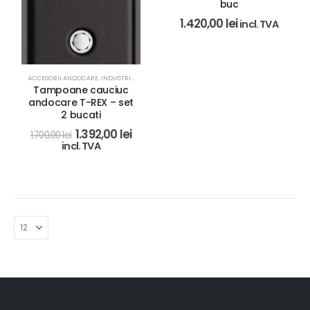
buc
1.420,00
lei
incl. TVA
ACCESORII ANDOCARE
,
INDUSTRIAL
,
SISTEME ANDOCARE / RAMPE
Tampoane cauciuc
andocare T-REX – set
2 bucati
1.392,00
lei
1.700,00
lei
incl. TVA