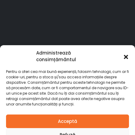
Administrează
consimțământul
Pentru a oferi cea mai bună experiență, folosim tehnologii, cum ar fi
cookie-uri, pentru a stoca și/sau accesa informațiile despre
dispozitive. Consimțământul pentru aceste tehnologii ne permite
să procesăm date, cum ar fi comportamentul de navigare sau ID-
uri unice pe acest site. Dacă nu îți dai consimțământul sau îți
retragi consimțământul dat poate avea afecte negative asupra
unor anumite funcționalități și funcții.
© Stardoors. 2025. All Rights Reserved
Acceptă
Refuză