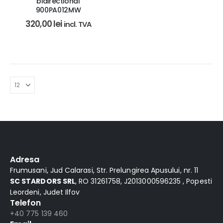
bidirectional
900PA012MW
320,00
lei
incl. TVA
Adresa
Frumusani, Jud Calarasi, Str. Prelungirea Apusului, nr. 11
SC STARDORS SRL
, RO 31261758, J2013000596235 , Popesti
Leordeni, Judet Ilfov
Telefon
+40 775 139 460