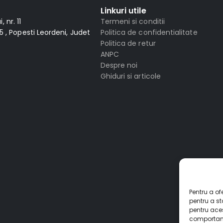
Linkuri utile
 nr. 11
Termeni si conditii
 , Popesti Leordeni, Judet
Politica de confidentialitate
Politica de retur
ANPC
Despre noi
Ghiduri si articole
Pentru a of
pentru a s
pentru ace
comportame