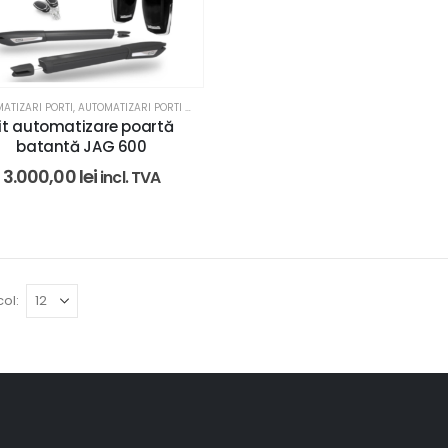
ATIZARI PORTI
,
AUTOMATIZARI PORTI MOTORLINE
,
REZIDENTIAL
it automatizare poartă
batantă JAG 600
3.000,00
lei
incl. TVA
ol: