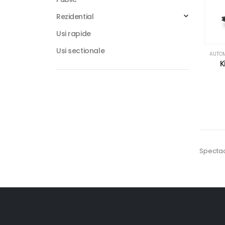
Rezidential
Usi rapide
Usi sectionale
AUTOM
K
Spectac