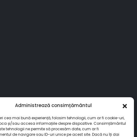
Administrează consimțământul
eri cea mai bună experiență, folosim tehnologii, cum ar fi cookie-uri,
toca și/sau accesa informațiile despre dispozitive. Consimțământul
ste tehnologii ne permite să procesăm date, cum ar fi
ntul de navigare sau ID-uri unice pe acest site. Dacă nu îți dai