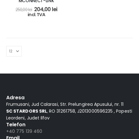
MCONNECT-LINK
204,00
lei
250,00
lei
incl. TVA
Adresa
Frumusani, Jud Calarasi, Str. Prelungirea Apusului, nr. 11
SC STARDORS SRL
, RO 31261758, J2013000596235 , Popesti
Leordeni, Judet Ilfov
Telefon
+40 775 139 460
Email