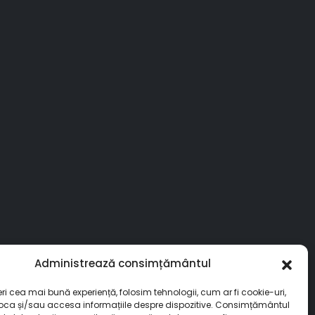
Administrează consimțământul
eri cea mai bună experiență, folosim tehnologii, cum ar fi cookie-uri,
toca și/sau accesa informațiile despre dispozitive. Consimțământul