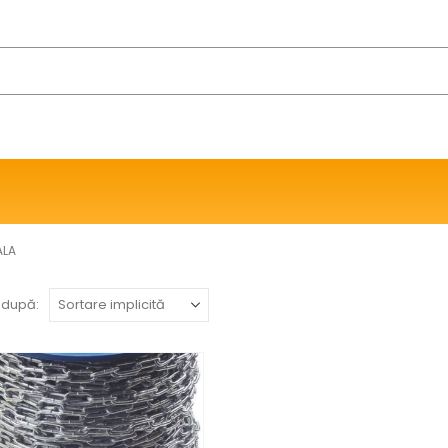
ALA
 după: