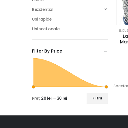
Rezidential
Usi rapide
Usi sectionale
INDUS
La
Mar
Filter By Price
Spectac
Preț:
20 lei
—
30 lei
Filtru