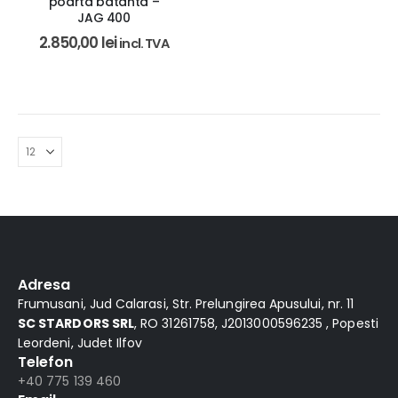
poarta batanta –
JAG 400
2.850,00
lei
incl. TVA
Adresa
Frumusani, Jud Calarasi, Str. Prelungirea Apusului, nr. 11
SC STARDORS SRL
, RO 31261758, J2013000596235 , Popesti
Leordeni, Judet Ilfov
Telefon
+40 775 139 460