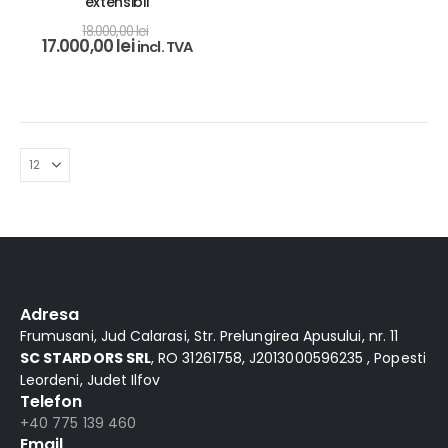
extensibil
18.000,00
lei
17.000,00
lei
incl. TVA
Adresa
Frumusani, Jud Calarasi, Str. Prelungirea Apusului, nr. 11
SC STARDORS SRL
, RO 31261758, J2013000596235 , Popesti
Leordeni, Judet Ilfov
Telefon
+40 775 139 460
Email