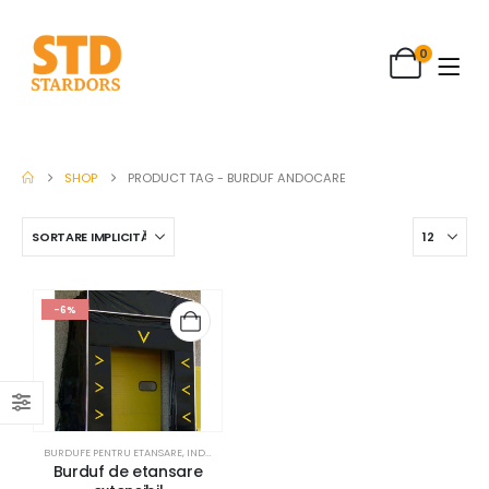
0
SHOP
PRODUCT TAG -
BURDUF ANDOCARE
-6%
BURDUFE PENTRU ETANSARE
,
INDUSTRIAL
,
SISTEME ANDOCARE / RAMPE
Burduf de etansare