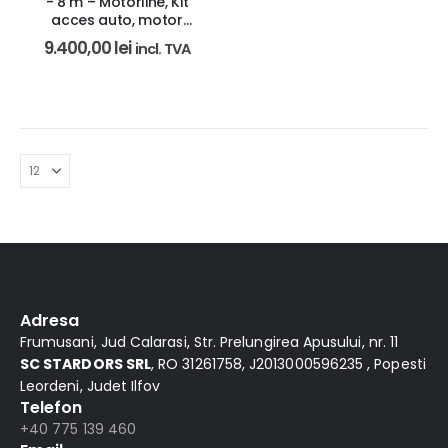
- 8 m – Motorline, Kit
acces auto, motor
brushless 24 V, IP55
9.400,00
lei
incl. TVA
Adresa
Frumusani, Jud Calarasi, Str. Prelungirea Apusului, nr. 11
SC STARDORS SRL
, RO 31261758, J2013000596235 , Popesti
Leordeni, Judet Ilfov
Telefon
+40 775 139 460