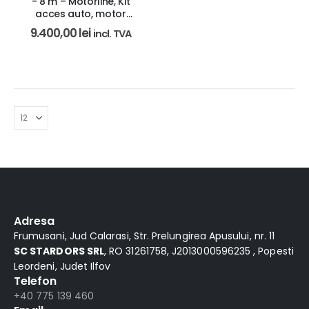
- 8 m – Motorline, Kit
acces auto, motor
brushless 24 V, IP55
9.400,00
lei
incl. TVA
Adresa
Frumusani, Jud Calarasi, Str. Prelungirea Apusului, nr. 11
SC STARDORS SRL
, RO 31261758, J2013000596235 , Popesti
Leordeni, Judet Ilfov
Telefon
+40 775 139 460