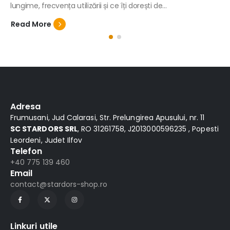
lungime, frecvența utilizării și ce îți dorești de...
Read More
Adresa
Frumusani, Jud Calarasi, Str. Prelungirea Apusului, nr. 11
SC STARDORS SRL
, RO 31261758, J2013000596235 , Popesti
Leordeni, Judet Ilfov
Telefon
+40 775 139 460
Email
contact@stardors-shop.ro
Linkuri utile