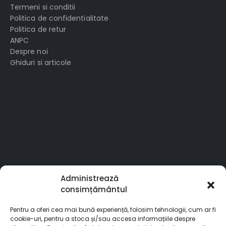
Termeni si conditii
Politica de confidentialitate
Politica de retur
ANPC
Despre noi
Ghiduri si articole
Administrează
consimțământul
Pentru a oferi cea mai bună experiență, folosim tehnologii, cum ar fi
cookie-uri, pentru a stoca și/sau accesa informațiile despre