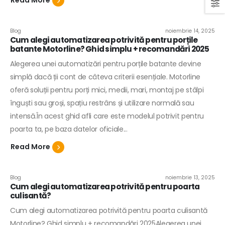
Read More
Blog
noiembrie 14, 2025
Cum alegi automatizarea potrivită pentru porțile
batante Motorline? Ghid simplu + recomandări 2025
Alegerea unei automatizări pentru porțile batante devine
simplă dacă ții cont de câteva criterii esențiale. Motorline
oferă soluții pentru porți mici, medii, mari, montaj pe stâlpi
înguști sau groși, spațiu restrâns și utilizare normală sau
intensă.În acest ghid afli care este modelul potrivit pentru
poarta ta, pe baza datelor oficiale...
Read More
Blog
noiembrie 13, 2025
Cum alegi automatizarea potrivită pentru poarta
culisantă?
Cum alegi automatizarea potrivită pentru poarta culisantă
Motorline? Ghid simplu + recomandări 2025Alegerea unei