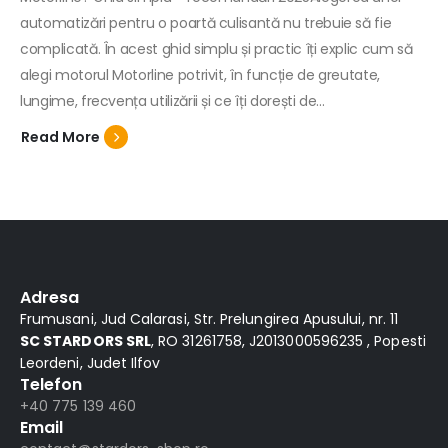
automatizări pentru o poartă culisantă nu trebuie să fie
complicată. În acest ghid simplu și practic îți explic cum să
alegi motorul Motorline potrivit, în funcție de greutate,
lungime, frecvența utilizării și ce îți dorești de...
Read More
Adresa
Frumusani, Jud Calarasi, Str. Prelungirea Apusului, nr. 11
SC STARDORS SRL
, RO 31261758, J2013000596235 , Popesti
Leordeni, Judet Ilfov
Telefon
+40 775 139 460
Email