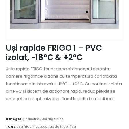
Uși rapide FRIGO 1 – PVC
izolat, -18°C & +2°C
Usile rapide FRIGO 1 sunt special concepute pentru
camere frigorifice si zone cu temperatura controlata,
functionand in intervalul -18°C … +2°C. Cu cortina izolata
din PVC si sistem de actionare rapid, reduc pierderile
energetice si optimizeaza fluxul logistic in medii reci.
Categorii:
Industrial
,
Usi frigorifice
Tags:
usa frigorifica
,
usa rapida frigorifica