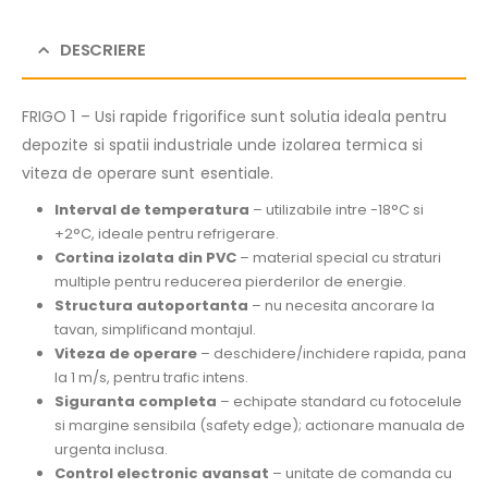
DESCRIERE
FRIGO 1 – Usi rapide frigorifice sunt solutia ideala pentru
depozite si spatii industriale unde izolarea termica si
viteza de operare sunt esentiale.
Interval de temperatura
– utilizabile intre -18°C si
+2°C, ideale pentru refrigerare.
Cortina izolata din PVC
– material special cu straturi
multiple pentru reducerea pierderilor de energie.
Structura autoportanta
– nu necesita ancorare la
tavan, simplificand montajul.
Viteza de operare
– deschidere/inchidere rapida, pana
la 1 m/s, pentru trafic intens.
Siguranta completa
– echipate standard cu fotocelule
si margine sensibila (safety edge); actionare manuala de
urgenta inclusa.
Control electronic avansat
– unitate de comanda cu