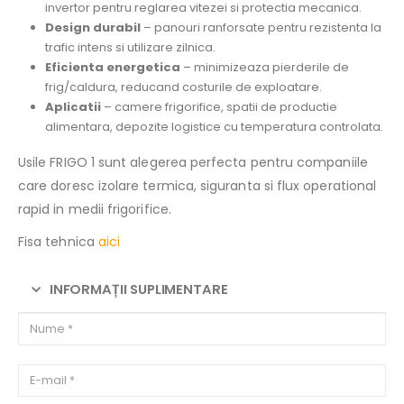
invertor pentru reglarea vitezei si protectia mecanica.
Design durabil
– panouri ranforsate pentru rezistenta la
trafic intens si utilizare zilnica.
Eficienta energetica
– minimizeaza pierderile de
frig/caldura, reducand costurile de exploatare.
Aplicatii
– camere frigorifice, spatii de productie
alimentara, depozite logistice cu temperatura controlata.
Usile FRIGO 1 sunt alegerea perfecta pentru companiile
care doresc izolare termica, siguranta si flux operational
rapid in medii frigorifice.
Fisa tehnica
aici
INFORMAȚII SUPLIMENTARE