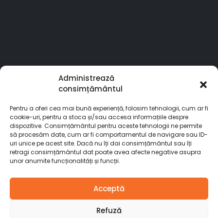
Administrează
consimțământul
Pentru a oferi cea mai bună experiență, folosim tehnologii, cum ar fi
cookie-uri, pentru a stoca și/sau accesa informațiile despre
dispozitive. Consimțământul pentru aceste tehnologii ne permite
să procesăm date, cum ar fi comportamentul de navigare sau ID-
uri unice pe acest site. Dacă nu îți dai consimțământul sau îți
retragi consimțământul dat poate avea afecte negative asupra
unor anumite funcționalități și funcții.
© Stardoors. 2025. All Rights Reserved
Acceptă
Refuză