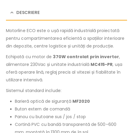
DESCRIERE
Motorline ECO este o ușă rapidă industrială proiectată
pentru compartimentarea eficientă a spațiilor interioare
din depozite, centre logistice și unități de producție.
Echipată cu motor de
370W controlat prin invertor
,
alimentare 230Vac și unitate industrială
MC415-PR
, ușa
oferă operare lină, reglaj precis al vitezei și fiabilitate în
utilizare intensivă.
Sistemul standard include:
Barieră optică de siguranță
MF2020
Buton extern de comandă
Panou cu butoane sus / jos / stop
Cortină PVC cu bandă transparentă de 500–600
mm, montată la 1300 mm de la sol