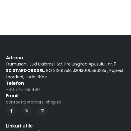
-22°C, dubla cortina,
utilizare industriala
Adresa
Frumusani, Jud Calarasi, Str. Prelungirea Apusului, nr. 11
SC STARDORS SRL
, RO 31261758, J2013000596235 , Popesti
Leordeni, Judet Ilfov
Telefon
+40 775 139 460
Email
contact@stardors-shop.ro
Linkuri utile