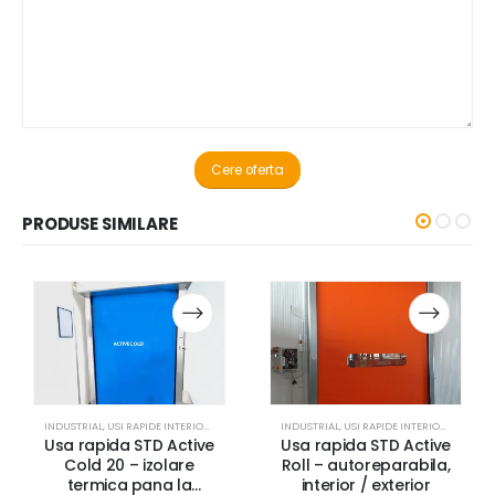
Alternative:
PRODUSE SIMILARE
INDUSTRIAL
,
USI RAPIDE INTERIOR / EXTERIOR
INDUSTRIAL
,
USI RAPIDE INTERIOR / EXTERIOR
Usa rapida STD Active
Usa rapida STD Active
Cold 20 – izolare
Roll – autoreparabila,
termica pana la
interior / exterior