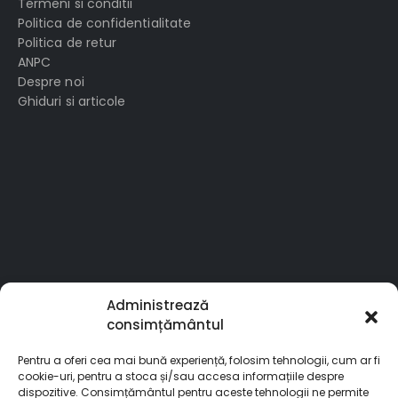
Termeni si conditii
Politica de confidentialitate
Politica de retur
ANPC
Despre noi
Ghiduri si articole
Administrează
consimțământul
Pentru a oferi cea mai bună experiență, folosim tehnologii, cum ar fi
cookie-uri, pentru a stoca și/sau accesa informațiile despre
dispozitive. Consimțământul pentru aceste tehnologii ne permite