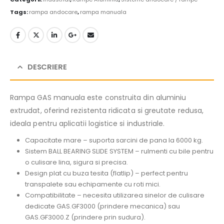
Tags:
rampa andocare
,
rampa manuala
DESCRIERE
Rampa GAS manuala este construita din aluminiu
extrudat, oferind rezistenta ridicata si greutate redusa,
ideala pentru aplicatii logistice si industriale.
Capacitate mare – suporta sarcini de pana la 6000 kg.
Sistem BALL BEARING SLIDE SYSTEM – rulmenti cu bile pentru
o culisare lina, sigura si precisa.
Design plat cu buza tesita (flatlip) – perfect pentru
transpalete sau echipamente cu roti mici.
Compatibilitate – necesita utilizarea sinelor de culisare
dedicate GAS.GF3000 (prindere mecanica) sau
GAS.GF3000.Z (prindere prin sudura).