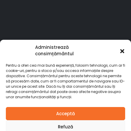
Administrează
consimțământul
Pentru a oferi cea mai bună experiență, folosim tehnologii, cum ar fi
cookie-uri, pentru a stoca și/sau accesa informațiile despre
dispozitive. Consimțământul pentru aceste tehnologii ne permite
să procesăm date, cum ar fi comportamentul de navigare sau ID-
uri unice pe acest site. Dacă nu îți dai consimțământul sau îți
retragi consimțământul dat poate avea afecte negative asupra
unor anumite funcționalități și funcții.
© Stardoors. 2025. All Rights Reserved
Acceptă
Refuză