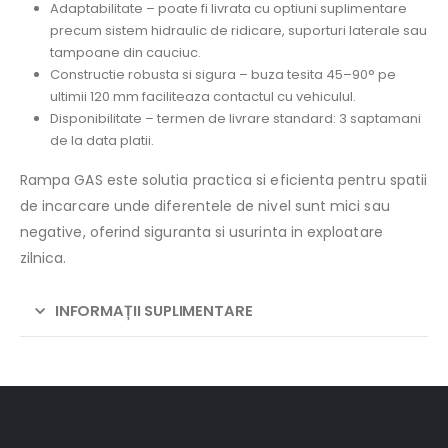
Adaptabilitate – poate fi livrata cu optiuni suplimentare
precum sistem hidraulic de ridicare, suporturi laterale sau
tampoane din cauciuc.
Constructie robusta si sigura – buza tesita 45–90° pe
ultimii 120 mm faciliteaza contactul cu vehiculul.
Disponibilitate – termen de livrare standard: 3 saptamani
de la data platii.
Rampa GAS este solutia practica si eficienta pentru spatii
de incarcare unde diferentele de nivel sunt mici sau
negative, oferind siguranta si usurinta in exploatare
zilnica.
INFORMAȚII SUPLIMENTARE
Alternative: