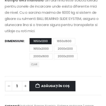
Rampa GAS manuala
din aluminiu este solutia ideala
pentru zonele de incarcare unde exista diferente mici
de nivel. Cu o sarcina maxima de 6000 kg si sistem de
glisare cu rulmenti BALL BEARING SLIDE SYSTEM, asigura o
alunecare lina si o trecere sigura pentru transpalete si
utilaje cu roti mici.
DIMENSIUNI
1650x1200
1650x1600
1650x2000
2000x1200
2000x1600
2000x2000
CLAR
ADĂUGAȚI ÎN COȘ
Alternative:
Categorii:
Industrial
,
Rampe Aluminiu
,
Sisteme andocare / rampe