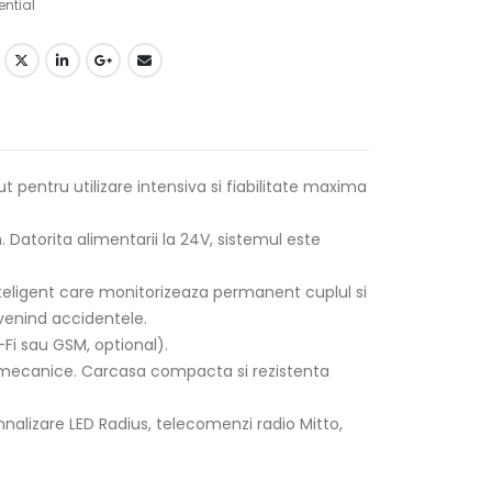
ential
 pentru utilizare intensiva si fiabilitate maxima
 Datorita alimentarii la 24V, sistemul este
nteligent care monitorizeaza permanent cuplul si
evenind accidentele.
Fi sau GSM, optional).
le mecanice. Carcasa compacta si rezistenta
nalizare LED Radius, telecomenzi radio Mitto,