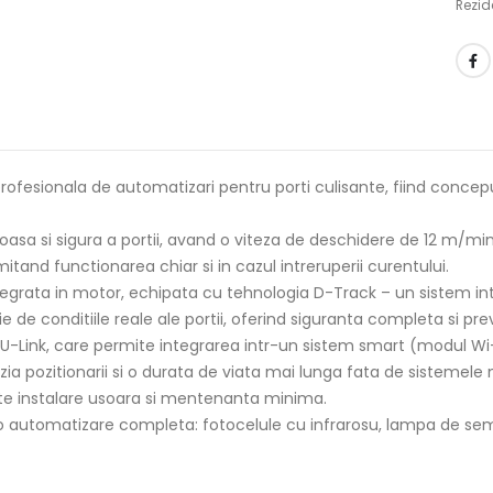
Rezid
fesionala de automatizari pentru porti culisante, fiind conceput
oasa si sigura a portii, avand o viteza de deschidere de 12 m/min.
and functionarea chiar si in cazul intreruperii curentului.
integrata in motor, echipata cu tehnologia D-Track – un sistem i
de conditiile reale ale portii, oferind siguranta completa si pr
U-Link, care permite integrarea intr-un sistem smart (modul Wi-
ia pozitionarii si o durata de viata mai lunga fata de sisteme
ite instalare usoara si mentenanta minima.
 o automatizare completa: fotocelule cu infrarosu, lampa de sem