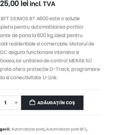
025,00
lei
incl. TVA
l BFT DEIMOS BT A600 este o solutie
leta pentru automatizarea portilor
sante de pana la 600 kg, ideal pentru
catii rezidentiale si comerciale. Motorul de
DC asigura functionare intensiva si
ntioasa, iar unitatea de control MERAK SL1
grata ofera protectie D-Track, programare
da si conectivitate U-Link.
ADĂUGAȚI ÎN COȘ
native:
gorii:
Automatizari porti
,
Automatizari porti BFT
,