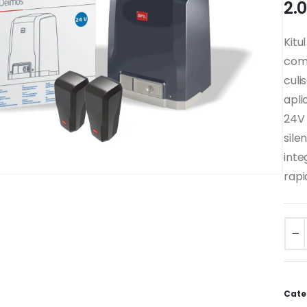
2.
Kitu
comp
culi
apli
24V 
sile
inte
rapi
Alter
Cate