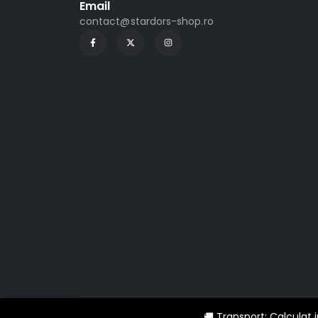
Email
contact@stardors-shop.ro
🚚 Transport: Calculat