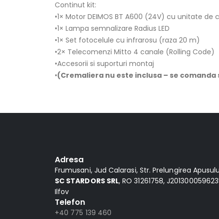
Continut kit:
•1× Motor DEIMOS BT A600 (24V) cu unitate de c
•1× Lampa semnalizare Radius LED
•1× Set fotocelule cu infrarosu (raza 20 m)
•2× Telecomenzi Mitto 4 canale (Rolling Code)
•Accesorii si suporturi montaj
•
(Cremaliera nu este inclusa – se comanda
Alternative:
Adresa
Frumusani, Jud Calarasi, Str. Prelungirea Apusului,
SC STARDORS SRL
, RO 31261758, J2013000596235
Ilfov
Telefon
+40 775 139 460