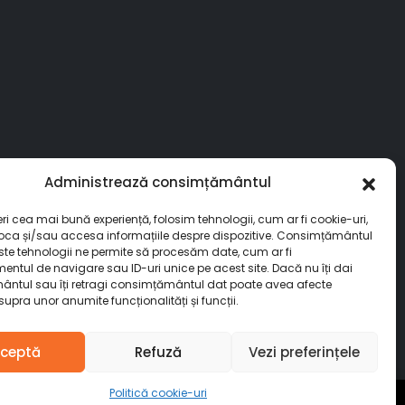
Administrează consimțământul
eri cea mai bună experiență, folosim tehnologii, cum ar fi cookie-uri,
toca și/sau accesa informațiile despre dispozitive. Consimțământul
ste tehnologii ne permite să procesăm date, cum ar fi
ntul de navigare sau ID-uri unice pe acest site. Dacă nu îți dai
ntul sau îți retragi consimțământul dat poate avea afecte
upra unor anumite funcționalități și funcții.
ceptă
Refuză
Vezi preferințele
Politică cookie-uri
ai bună ofertă
Respinge