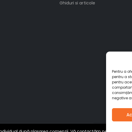
Ghiduri si articole
Pentru a of
pentru a s
pentru ace
comportame
consimțămâ
negative as
Ac
 individual după plasarea comenzii. Vă contactăm pentru cea m