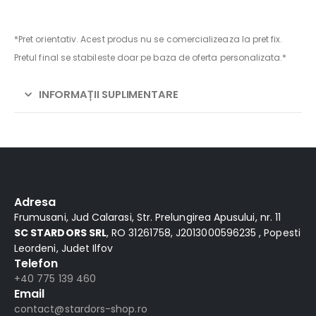
*Pret orientativ. Acest produs nu se comercializeaza la pret fix.
Pretul final se stabileste doar pe baza de oferta personalizata.*
INFORMAȚII SUPLIMENTARE
Alternative:
Adresa
Frumusani, Jud Calarasi, Str. Prelungirea Apusului, nr. 11
SC STARDORS SRL
, RO 31261758, J2013000596235 , Popesti
Leordeni, Judet Ilfov
Telefon
+40 775 139 460
Email
contact@stardors-shop.ro