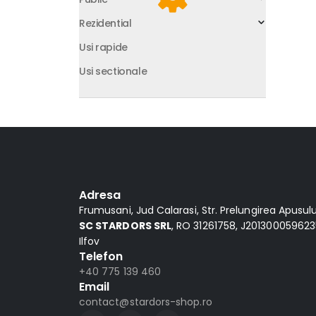
Rezidential
Usi rapide
Usi sectionale
Adresa
Frumusani, Jud Calarasi, Str. Prelungirea Apusului,
SC STARDORS SRL
, RO 31261758, J2013000596235
Ilfov
Telefon
+40 775 139 460
Email
contact@stardors-shop.ro