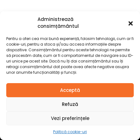
Administrează
consimțământul
Pentru a oferi cea mai bună experiență, folosim tehnologii, cum ar fi
cookie-uri, pentru a stoca și/sau accesa informațiile despre
dispozitive. Consimțământul pentru aceste tehnologii ne permite
să procesăm date, cum ar fi comportamentul de navigare sau ID-
uri unice pe acest site. Dacă nu îți dai consimțământul sau îți
retragi consimțământul dat poate avea afecte negative asupra
unor anumite funcționalități și funcții.
Acceptă
Refuză
Vezi preferințele
🚚 Transport: Calculat individual după plasarea comenzii. Vă
Politică cookie-uri
contactăm pentru cea mai bună ofertă
Respinge